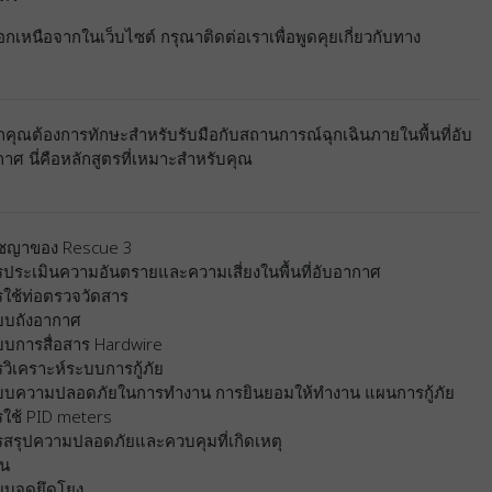
กเหนือจากในเว็บไซต์ กรุณาติดต่อเราเพื่อพูดคุยเกี่ยวกับทาง
คุณต้องการทักษะสำหรับรับมือกับสถานการณ์ฉุกเฉินภายในพื้นที่อับ
าศ นี่คือหลักสูตรที่เหมาะสำหรับคุณ
ัชญาของ Rescue 3
รประเมินความอันตรายและความเสี่ยงในพื้นที่อับอากาศ
รใช้ท่อตรวจวัดสาร
บบถังอากาศ
บบการสื่อสาร Hardwire
วิเคราะห์ระบบการกู้ภัย
บบความปลอดภัยในการทำงาน การยินยอมให้ทำงาน แผนการกู้ภัย
รใช้ PID meters
รสรุปความปลอดภัยและควบคุมที่เกิดเหตุ
อน
บบจุดยึดโยง