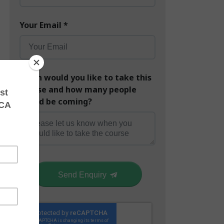
Your Email
*
When would you like to take this
course and how many people
would be coming?
Send Enquiry