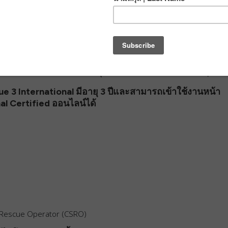
ีมงานอย่างทั่วถึง หัวข้อในการสอนนั้นครอบคลุมถึง
จหาแก๊ส ข้อกฎหมาย แนวทางการปฏิบัติงานระหว่าง
นักและแรงดึง การสร้างจุดยึดโยง การใช้ระบบรอก การใช้
อพยพ การปีนและโรยตัวด้วยตนเอง
การยกและปล่อยตัวของ
etchers และโครงสร้างต่างๆ ของ Stretchers ที่ใช้ใน
ละอพยพจากบ่อ การดูแลผู้ประสบภัย การประเมินอาการถล่ม
 การจัดการพื้นที่เกิดเหตุและสถานการณ์จำลองอื่นๆ
 3 International มีอายุ 3 ปีและสามารถเข้าใช้งานหน้า
al Certified ออนไลน์ได้
 Rescue Operator (CSRO)