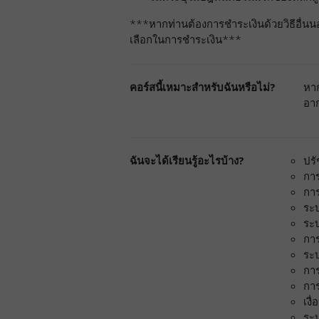
***หากท่านต้องการชำระเงินด้วยวิธีอื่นนอ
เลือกในการชำระเงิน***
คอร์สนี้เหมาะสำหรับฉันหรือไม่?
หาก
อาก
ฉันจะได้เรียนรู้อะไรบ้าง?
ปร
กา
กา
ระ
ระ
การ
ระ
กา
กา
เงื่
ระ