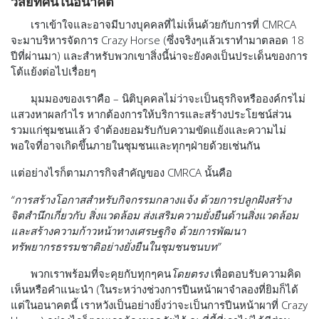
วิสัยทัศน์ในอนาคต
เราเข้าใจและอาจมีบางบุคคลที่ไม่เห็นด้วยกับการที่ CMRCA
จะมาบริหารจัดการ Crazy Horse (ซึ่งจริงๆแล้วเราทำมาตลอด 18
ปีที่ผ่านมา) และสำหรับพวกเขาสิ่งนี้น่าจะยังคงเป็นประเด็นของการ
โต้แย้งต่อไปเรื่อยๆ
มุมมองของเราคือ – นิติบุคคลไม่ว่าจะเป็นธุรกิจหรือองค์กรไม่
แสวงหาผลกำไร หากต้องการให้บริการและสร้างประโยชน์ส่วน
รวมแก่ชุมชนแล้ว จำต้องยอมรับกับความขัดแย้งและความไม่
พอใจที่อาจเกิดขึ้นภายในชุมชนและทุกๆฝ่ายด้วยเช่นกัน
แต่อย่างไรก็ตามภารกิจสำคัญของ CMRCA นั้นคือ
“การสร้างโอกาสสำหรับกิจกรรมกลางแจ้ง ด้วยการปลูกฝังสร้าง
จิตสำนึกเกี่ยวกับ สิ่งแวดล้อม ส่งเสริมความยั่งยืนด้านสิ่งแวดล้อม
และสร้างความก้าวหน้าทางเศรษฐกิจ ด้วยการพัฒนา
ทรัพยากรธรรมชาติอย่างยั่งยืนในชุมชนชนบท”
พวกเราพร้อมที่จะคุยกับทุกๆคน
โดยตรง
เพื่อตอบรับความคิด
เห็นหรือคำแนะนำ (ในระหว่างช่วงการปีนหน้าผาจำลองที่ยิมก็ได้
แต่ในอนาคตนี้ เราหวังเป็นอย่างยิ่งว่าจะเป็นการปีนหน้าผาที่ Crazy