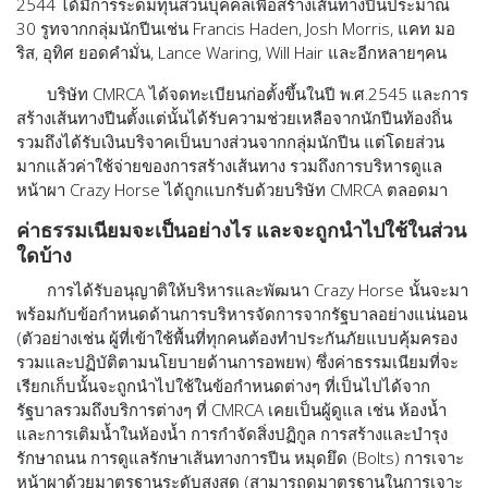
2544 ได้มีการระดมทุนส่วนบุคคลเพื่อสร้างเส้นทางปีนประมาณ
30 รูทจากกลุ่มนักปีนเช่น Francis Haden, Josh Morris, แคท มอ
ริส, อุทิศ ยอดคำมั่น, Lance Waring, Will Hair และอีกหลายๆคน
บริษัท CMRCA ได้จดทะเบียนก่อตั้งขึ้นในปี พ.ศ.2545 และการ
สร้างเส้นทางปีนตั้งแต่นั้นได้รับความช่วยเหลือจากนักปีนท้องถิ่น
รวมถึงได้รับเงินบริจาคเป็นบางส่วนจากกลุ่มนักปีน แต่โดยส่วน
มากแล้วค่าใช้จ่ายของการสร้างเส้นทาง รวมถึงการบริหารดูแล
หน้าผา Crazy Horse ได้ถูกแบกรับด้วยบริษัท CMRCA ตลอดมา
ค่าธรรมเนียมจะเป็นอย่างไร และจะถูกนำไปใช้ในส่วน
ใดบ้าง
การได้รับอนุญาติให้บริหารและพัฒนา Crazy Horse นั้นจะมา
พร้อมกับข้อกำหนดด้านการบริหารจัดการจากรัฐบาลอย่างแน่นอน
(ตัวอย่างเช่น ผู้ที่เข้าใช้พื้นที่ทุกคนต้องทำประกันภัยแบบคุ้มครอง
รวมและปฏิบัติตามนโยบายด้านการอพยพ) ซึ่งค่าธรรมเนียมที่จะ
เรียกเก็บนั้นจะถูกนำไปใช้ในข้อกำหนดต่างๆ ที่เป็นไปได้จาก
รัฐบาลรวมถึงบริการต่างๆ ที่ CMRCA เคยเป็นผู้ดูแล เช่น ห้องน้ำ
และการเติมน้ำในห้องน้ำ การกำจัดสิ่งปฏิกูล การสร้างและบำรุง
รักษาถนน การดูแลรักษาเส้นทางการปีน หมุดยึด (Bolts) การเจาะ
หน้าผาด้วยมาตรฐานระดับสูงสุด (สามารถดูมาตรฐานในการเจาะ