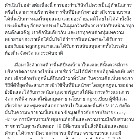
ดำเนินไปอย่างต่อเนื่องนี้ การมองว่าบริษัทไม่ควรเป็นผู้ดำเนินการ
หรือไม่สามารถบริหารจัดการพื้นที่ปีนหน้าผาอย่างมีจรรยาบรรณ
ได้นั้นเป็นการมองในมุมแคบ และมองด้วยอคติโดยไม่ได้คำนึงถึง
ประเด็นอื่นๆ อีกหลายประเด็นในมุมกว้างที่พวกเรานักปีนหน้าผาทุก
คนต้องเผชิญ เราคือทีมเดียวกัน และเราทุกคนต่างทุ่มเทความ
พยายามของเราเพื่อให้มั่นใจได้ว่าการปีนหน้าผาจะได้รับการ
ยอมรับอย่างถูกกฎหมายและได้รับการสนับสนุนจากทั้งในระดับ
ท้องถิ่น จังหวัด และระดับชาติ
เมื่อมาถึงคำถามที่ว่าพื้นที่ปีนหน้าผาในแต่ละที่นั้นควรมีการ
บริหารจัดการอย่างไรนั้น เราเชื่อว่าไม่ได้มีคำตอบที่ถูกต้องเพียงคำ
ตอบเดียวสำหรับทุกพื้นที่ปีนหน้าผาทั่วโลก ในความคิดเห็นของเรา
วิธีที่ดีที่สุดที่จะสามารถเข้าใช้พื้นที่ปีนหน้าผาโดยถูกกฎหมายอย่าง
ยั่งยืนและได้รับการสนับสนุนจากรัฐบาลได้คือ การสร้างแผนการ
จัดการที่พิจารณาถึงข้อกฎหมาย นโยบาย กฎระเบียบ ผู้ที่มีส่วน
เกี่ยวข้อง และชุมชนที่แตกต่างกันไปในแต่ละพื้นที่ CMRCA ยังยึด
มั่นในความพยายามนี้เสมอมา ข้อมูลเกี่ยวกับการบริหาร Crazy
Horse การมีส่วนร่วมกับชุมชนท้องถิ่นและความร่วมมือกับส่วนงาน
ราชการในทุกระดับตลอด 18 ปีที่ผ่านมาเป็นสิ่งที่ยืนยันและตอบ
คำถามได้ว่าเรามีความสามารถ มีทักษะ จรรยาบรรณ และมี