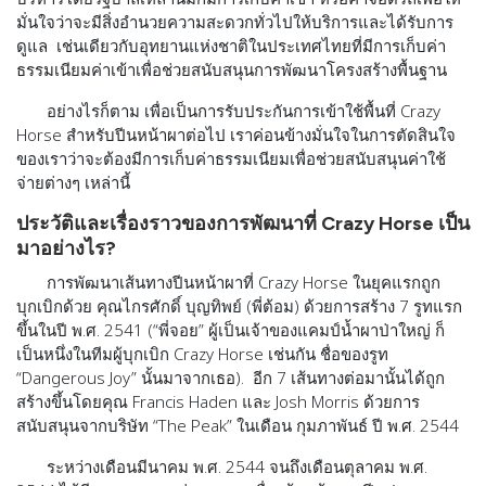
มั่นใจว่าจะมีสิ่งอำนวยความสะดวกทั่วไปให้บริการและได้รับการ
ดูแล เช่นเดียวกับอุทยานแห่งชาติในประเทศไทยที่มีการเก็บค่า
ธรรมเนียมค่าเข้าเพื่อช่วยสนับสนุนการพัฒนาโครงสร้างพื้นฐาน
อย่างไรก็ตาม เพื่อเป็นการรับประกันการเข้าใช้พื้นที่ Crazy
Horse สำหรับปีนหน้าผาต่อไป เราค่อนข้างมั่นใจในการตัดสินใจ
ของเราว่าจะต้องมีการเก็บค่าธรรมเนียมเพื่อช่วยสนับสนุนค่าใช้
จ่ายต่างๆ เหล่านี้
ประวัติและเรื่องราวของการพัฒนาที่ Crazy Horse เป็น
มาอย่างไร?
การพัฒนาเส้นทางปีนหน้าผาที่ Crazy Horse ในยุคแรกถูก
บุกเบิกด้วย คุณไกรศักดิ์ บุญทิพย์ (พี่ต้อม) ด้วยการสร้าง 7 รูทแรก
ขึ้นในปี พ.ศ. 2541 (“พี่จอย” ผู้เป็นเจ้าของแคมป์น้ำผาป่าใหญ่ ก็
เป็นหนึ่งในทีมผู้บุกเบิก Crazy Horse เช่นกัน ชื่อของรูท
“Dangerous Joy” นั้นมาจากเธอ). อีก 7 เส้นทางต่อมานั้นได้ถูก
สร้างขึ้นโดยคุณ Francis Haden และ Josh Morris ด้วยการ
สนับสนุนจากบริษัท “The Peak” ในเดือน กุมภาพันธ์ ปี พ.ศ. 2544
ระหว่างเดือนมีนาคม พ.ศ. 2544 จนถึงเดือนตุลาคม พ.ศ.