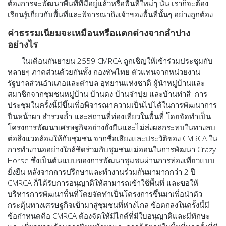
ต้องการจะพัฒนาพื้นที่ที่มีอยู่แล้วหรือพื้นที่ใหม่ๆ นั้น เราก็จะต้อง
เรียนรู้เกี่ยวกับพื้นที่และพิจารณาถึงเจ้าของพื้นที่นั้นๆ อย่างถูกต้อง
ค่าธรรมเนียมจะเหมือนหรือแตกต่างจากลำปาง
อย่างไร
ในเดือนกันยายน 2559 CMRCA ถูกเชิญให้เข้าร่วมประชุมกับ
หลายๆ ภาคส่วนด้วยกันทั้ง กองทัพไทย ตัวแทนจากหน่วยงาน
รัฐบาลส่วนอำเเภอและตำบล อุทยานแห่งชาติ ผู้นำหมู่บ้านและ
สมาชิกจากชุมชนหมู่บ้าน บ้านดง บ้านจำปุย และบ้านท่าสี การ
ประชุมในครั้งนี้มีขึ้นเพื่อพิจารณาความเป็นไปได้ในการพัฒนาการ
ปีนหน้าผา สำรวจถ้ำ และสถานที่ท่องเทียวในพื้นที่ โดยจัดทำเป็น
โครงการพัฒนาเศรษฐกิจอย่างยั่งยืนและไม่ส่งผลกระทบในทางลบ
ต่อสิ่งแวดล้อมให้กับชุมชน จากชื่อเสียงและประวัติของ CMRCA ใน
การทำงานออย่างใกล้ชิดร่วมกับชุมชนแม่ออนในการพัฒนา Crazy
Horse ซึ่งเป็นต้นแบบของการพัฒนาชุมชนผ่านการท่องเที่ยวแบบ
ยั่งยืน หลังจากการปรึกษาและทำงานร่วมกันมามากกว่า 2 ปี
CMRCA ก็ได้รับการอนุญาติให้สามารถเข้าใช้พื้นที่ และขอให้
บริหารการพัฒนาพื้นที่โดยจัดทำเป็นโครงการขึ้นมาเพื่อนำตัว
กระตุ้นทางเศรษฐกิจเข้ามาสู่ชุมชนที่ห่างไกล ข้อตกลงในครั้งนี้มี
ข้อกำหนดคือ CMRCA ต้องจัดให้มีไกด์ที่มีใบอนุญาติและมีทักษะ