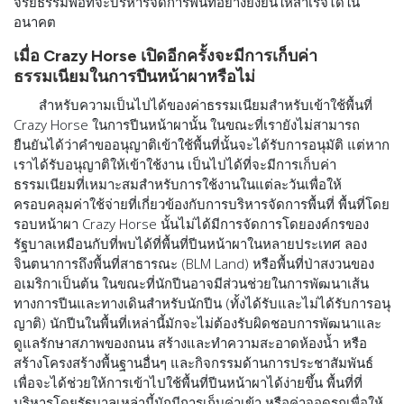
จริยธรรมพอที่จะบริหารจัดการพื้นที่อย่างยั่งยืนให้สำเร็จได้ใน
อนาคต
เมื่อ Crazy Horse เปิดอีกครั้งจะมีการเก็บค่า
ธรรมเนียมในการปีนหน้าผาหรือไม่
สำหรับความเป็นไปได้ของค่าธรรมเนียมสำหรับเข้าใช้พื้นที่
Crazy Horse ในการปีนหน้าผานั้น ในขณะที่เรายังไม่สามารถ
ยืนยันได้ว่าคำขออนุญาติเข้าใช้พื้นที่นั้นจะได้รับการอนุมัติ แต่หาก
เราได้รับอนุญาติให้เข้าใช้งาน เป็นไปได้ที่จะมีการเก็บค่า
ธรรมเนียมที่เหมาะสมสำหรับการใช้งานในแต่ละวันเพื่อให้
ครอบคลุมค่าใช้จ่ายที่เกี่ยวข้องกับการบริหารจัดการพื้นที่ พื้นที่โดย
รอบหน้าผา Crazy Horse นั้นไม่ได้มีการจัดการโดยองค์กรของ
รัฐบาลเหมือนกับที่พบได้ที่พื้นที่ปีนหน้าผาในหลายประเทศ ลอง
จินตนาการถึงพื้นที่สาธารณะ (BLM Land) หรือพื้นที่ป่าสงวนของ
อเมริกาเป็นต้น ในขณะที่นักปีนอาจมีส่วนช่วยในการพัฒนาเส้น
ทางการปีนและทางเดินสำหรับนักปีน (ทั้งได้รับและไม่ได้รับการอนุ
ญาติ) นักปีนในพื้นที่เหล่านี้มักจะไม่ต้องรับผิดชอบการพัฒนาและ
ดูแลรักษาสภาพของถนน สร้างและทำความสะอาดห้องน้ำ หรือ
สร้างโครงสร้างพื้นฐานอื่นๆ และกิจกรรมด้านการประชาสัมพันธ์
เพื่อจะได้ช่วยให้การเข้าไปใช้พื้นที่ปีนหน้าผาได้ง่ายขึ้น พื้นที่ที่
บริหารโดยรัฐบาลเหล่านี้มักมีการเก็บค่าเข้า หรือค่าจอดรถเพื่อให้