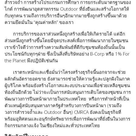
สำรวจถ้ำ การสร้างโปรแกรมการศึกษา การยกระดับมาตรฐานของ
ไกด์ การพัฒนาอุตสาหกรรม Outdoor ที่ยั่งยืนและสร้างโอกาสให้
กับทุกคน รวมถึงการบริการอื่นๆอีกมากมายซึ่งถูกสร้างขึ้นมาด้วย
ความยึดมั่นใน “คุณค่าหลัก” ของเรา
การบริการของเราส่วนหนึ่งถูกสร้างเพื่อให้เกิดรายได้ แต่อีก
ส่วนหนึ่งถูกสร้างขึ้นโดยมีจุดประสงค์เพื่อการพัฒนาภายในชุมชน
เราเข้าใจดีว่าการสร้างความสัมพันธ์ที่ดีกับชุมชนท้องถิ่นนั้นเป็น
ประโยชน์กับทุกๆฝ่าย ซึ่งเป็นสิ่งที่บริษัทอย่าง B-Corp หรือ 1% For
the Planet พึงปฎิบัติเช่นกัน
เราตระหนักและเชื่อมั่นว่าโครงสร้างธุรกิจนี้นอกจากจะช่วย
ผลักดันอัตรายอดขาย ยังสามารถช่วยให้ความรู้และปลูกฝังในภาค
ผู้บริโภค พร้อมยังสร้างโอกาสและงบประมาณเพื่อช่วยเหลือชุมชน
ท้องถิ่นอีกด้วย
ไม่ว่าจะเป็นการสนับสนุนการเติบโตของชุมชน การ
พัฒนาวงการปีนหน้าผาภายในประเทศไทย หรือการทำหน้าที่เป็น
ตัวแทนผู้สนับสนุนทางภาครัฐสำหรับวงการปีนหน้าผา (รวมถึง
วงการสำรวจถ้ำและ Outdoor อื่นๆ) CMRCA ยังคงเป็นธุรกิจที่
พร้อมอุทิศตนและอนุรักษ์ทรัพยากรเพื่อการพัฒนาที่ยั่งยืนในวงการ
กิจกรรมกลางแจ้ง ในเชียงใหม่และทั่วประเทศไทย