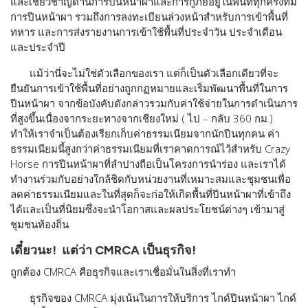
และเชี่ยวชาญด้านการปีนหน้าผาและการกู้ภัยอยู่ในพื้นที่ทุกครั้งที่มี
การปีนหน้าผา รวมถึงการลงทะเบียนล่วงหน้าสำหรับการเข้าพื้นที่
ทหาร และการส่งรายงานการเข้าใช้พื้นที่ประจำวัน ประจำเดือน
และประจำปี
แม้ว่านี่จะไม่ใช่ตัวเลือกของเรา แต่ก็เป็นตัวเลือกเดียวที่จะ
ยืนยันการเข้าใช้พื้นที่อย่างถูกกฏหมายและเริ่มพัฒนาพื้นที่ในการ
ปีนหน้าผา จากข้อบังคับดังกล่าวรวมกับค่าใช้จ่ายในการดำเนินการ
ที่สูงขึ้นเนื่องจากระยะทางจากเชียงใหม่ ( ไป – กลับ 360 กม.)
ทำให้เราจำเป็นต้องเรียกเก็บค่าธรรมเนียมจากนักปีนทุกคน ค่า
ธรรมเนียมนี้สูงกว่าค่าธรรมเนียมที่เราคาดการณ์ไว้สำหรับ Crazy
Horse การปีนหน้าผาที่ลำปางถือเป็นโครงการนำร่อง และเราได้
ทำงานร่วมกับอย่างใกล้ชิดกับหน่วยงานที่เหมาะสมและชุมชนเพื่อ
ลดค่าธรรมเนียมและในที่สุดก็จะก่อให้เกิดพื้นที่ปีนหน้าผาที่เข้าถึง
ได้และเป็นที่นิยมซึ่งจะนำโอกาสและผลประโยชน์ต่างๆ เข้ามาสู่
ชุมชนท้องถิ่น
เดี๋ยวนะ! แต่ว่า CMRCA เป็นธุรกิจ!
ถูกต้อง CMRCA คือธุรกิจและเราเชื่อมั่นในสิ่งที่เราทำ
ธุรกิจของ CMRCA มุ่งเน้นในการให้บริการ ไกด์ปีนหน้าผา ไกด์