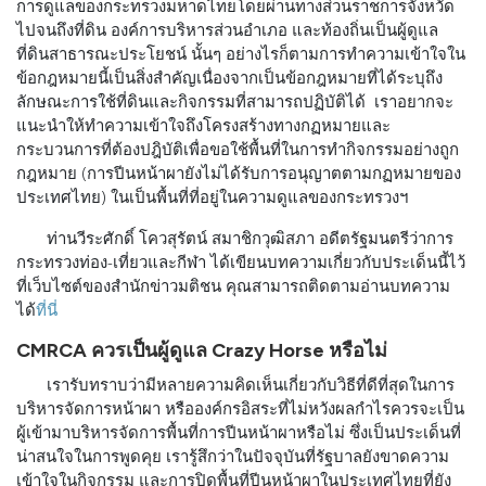
การดูแลของกระทรวงมหาดไทยโดยผ่านทางส่วนราชการจังหวัด
ไปจนถึงที่ดิน องค์การบริหารส่วนอำเภอ และท้องถิ่นเป็นผู้ดูแล
ที่ดินสาธารณะประโยชน์ นั้นๆ อย่างไรก็ตามการทำความเข้าใจใน
ข้อกฎหมายนี้เป็นสิ่งสำคัญเนื่องจากเป็นข้อกฎหมายที่ได้ระบุถึง
ลักษณะการใช้ที่ดินและกิจกรรมที่สามารถปฏิบัติได้ เราอยากจะ
แนะนำให้ทำความเข้าใจถึงโครงสร้างทางกฏหมายและ
กระบวนการที่ต้องปฎิบัติเพื่อขอใช้พื้นที่ในการทำกิจกรรมอย่างถูก
กฎหมาย (การปีนหน้าผายังไม่ได้รับการอนุญาตตามกฏหมายของ
ประเทศไทย) ในเป็นพื้นที่ที่อยู่ในความดูแลของกระทรวงฯ
ท่านวีระศักดิ์ โควสุรัตน์ สมาชิกวุฒิสภา อดีตรัฐมนตรีว่าการ
กระทรวงท่อง-เที่ยวและกีฬา ได้เขียนบทความเกี่ยวกับประเด็นนี้ไว้
ที่เว็บไซต์ของสำนักข่าวมติชน คุณสามารถติดตามอ่านบทความ
ได้
ที่นี่
CMRCA ควรเป็นผู้ดูแล Crazy Horse หรือไม่
เรารับทราบว่ามีหลายความคิดเห็นเกี่ยวกับวิธีที่ดีที่สุดในการ
บริหารจัดการหน้าผา หรือองค์กรอิสระที่ไม่หวังผลกำไรควรจะเป็น
ผู้เข้ามาบริหารจัดการพื้นที่การปีนหน้าผาหรือไม่ ซึ่งเป็นประเด็นที่
น่าสนใจในการพูดคุย เรารู้สึกว่าในปัจจุบันที่รัฐบาลยังขาดความ
เข้าใจในกิจกรรม และการปิดพื้นที่ปีนหน้าผาในประเทศไทยที่ยัง