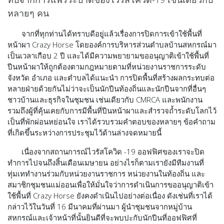
หลายๆ คน
จากที่ทุกท่านได้ทราบดีอยู่แล้วเรื่องการปิดการเข้าใช้พื้นที่
หน้าผา Crazy Horse โดยองค์การบริหารส่วนตำบลบ้านสหกรณ์มา
เป็นเวลาเกือบ 2 ปี และได้มีความพยายามขออนุญาติเข้าใช้พื้นที่
ปีนหน้าผาให้ถูกต้องตามกฎหมายตามที่หน่วยงานราชการระดับ
จังหวัด อำเภอ และตำบลได้แนะนำ การปิดพื้นที่สร้างผลกระทบต่อ
หลายฝ่ายด้วยกันไม่ว่าจะเป็นนักปีนท้องถิ่นและนักปีนจากที่อื่นๆ
ชาวบ้านและธุรกิจในชุมชน เช่นเดียวกับ CMRCA และพนักงาน
รวมถึงผู้ที่คุ้นเคยกับการมีพื้นที่ปีนหน้าผาและสำรวจถ้ำระดับโลกไว้
เป็นที่พักผ่อนหย่อนใจ เราได้รวบรวมคำตอบของหลายๆ ข้อคำถาม
ที่เกิดขึ้นระหว่างการประชุมไว้ด้านล่างจดหมายนี้
เนื่องจากสถานการณ์ไวรัสโควิด -19 ออฟฟิศของเราจะปิด
ทำการไปจนถึงสิ้นเดือนเมษายน อย่างไรก็ตามเรายังมีทีมงานที่
ทุ่มเททำงานร่วมกับหน่วยงานราชการ หน่วยงานในท้องถิ่น และ
สมาชิกชุมชนแม่ออนเพื่อให้มั่นใจว่าการดำเนินการขออนุญาติเข้า
ใช้พื้นที่ Crazy Horse ยังคงดำเนินไปอย่างต่อเนื่อง ดังเช่นที่เราได้
กล่าวไว้ในวันที่ 16 มีนาคมที่ผ่านมา ผู้นำชุมชนจากหมู่บ้าน
สหกรณ์และเจ้าหน้าที่นั้นยินดีที่จะพบปะกับนักปีนที่ออฟฟิศที่