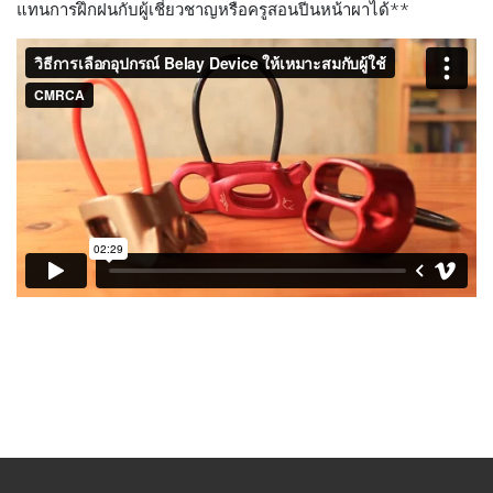
แทนการฝึกฝนกับผู้เช­ี่ยวชาญหรือครูสอนปีนหน้าผาได้**