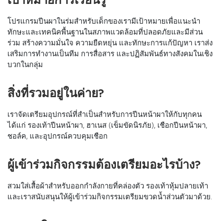
โปรแกรมปีนผาในร่มสำหรับเด็กของเรามีเป้าหมายเพื่อแนะนำ
ทักษะและเทคนิคพื้นฐานในสภาพแวดล้อมที่ปลอดภัยและมีส่วน
ร่วม สร้างความมั่นใจ ความยืดหยุ่น และทักษะการแก้ปัญหา เราส่ง
เสริมการทำงานเป็นทีม การสื่อสาร และปฏิสัมพันธ์ทางสังคมในเชิง
บวกในกลุ่ม
สิ่งที่รวมอยู่ในค่าย?
เราจัดเตรียมอุปกรณ์ที่สำเป็นสำหรับการปีนหน้าผาให้กับทุกคน
ได้แก่ รองเท้าปีนหน้าผา, ฮาเนส (เข็มขัดนิรภัย), เชือกปีนหน้าผา,
ชอล์ค, และอุปกรณ์ควบคุมเชือก
ผู้เข้าร่วมกิจกรรมต้องเตรียมอะไรบ้าง?
สวมใส่เสื้อผ้าสำหรับออกกำลังกายที่คล่องตัว รองเท้าหุ้มปลายเท้า
และเราสนับสนุนให้ผู้เข้าร่วมกิจกรรมเตรียมขวดน้ำส่วนตัวมาด้วย.