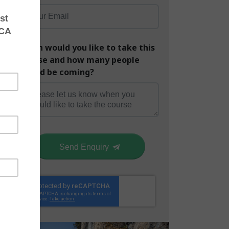
When would you like to take this
course and how many people
would be coming?
Send Enquiry