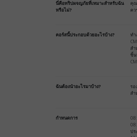
นี่คือทริปผจญภัยที่เหมาะสำหรับฉัน
คุณ
หรือไม่?
ควร
คอร์สนี้ประกอบด้วยอะไรบ้าง?
ทำง
CM
สำห
ชิ้
CMR
ฉันต้องนำอะไรมาบ้าง?
รอง
สำห
กำหนดการ
08:
08:
ประ