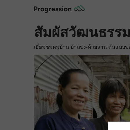
สัมผัสวัฒนธรร
เยี่ยมชมหมู่บ้าน บ้านปง-ห้วยลาน ต้นแ