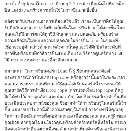
การติดตั้งอุปกรณ์ใน route ที่ง่ายๆ 2-3 route เพื่อเน้นไปที่การฝึก
ปีน Lead และสร้างความมั่นใจในการปีนมากยิ่งขึ้น
หลังจากรับประทานอาหารเที่ยงเสร็จแล้ว เราจะเน้นการฝึกให้คุณ
รับมือกับสถานะการจริงที่จะเกิดขึ้นในการปีน lead ได้ง่ายขึ้น โดย
คุณจะได้ฝึกการตกให้ถูกวิธี ทันเวลา และปลอดภัย พร้อมสร้าง
ความเชื่อมั่นในระบบความปลอดภัยในการปีน Lead ในขณะที่
เชือกจะอยู่ด้านล่างตัวคุณ หลังจากนั้นคุณจะได้ฝึกปีนในระดับที่
ยากขึ้นพร้อมกับฝึกวิธีการปีนแบบเก็บแรง, วิธีการดูแลรักษา bolt,
วิธีการตกแบบต่างๆ และอื่นๆอีกมากมาย
หมายเหตุ: ในการเรียนคอร์ส Lead นี้ ผู้เรียนทุกคนจะต้องมี
ประสบการณ์การปีนแบบ top rope หรือสูงกว่านั้นมาในระยะเวลา
พอสมควร เพราะก่อนที่เราจะให้คุณได้เรียนคอร์สนี้ เราจะขอให้
คุณสาธิตวิธีการทำเงื่อน top rope (การปลดเงื่อน top rope ที่ครู
ฝึกได้ทำไว้อย่างถูกต้อง และปลอดภัย) โดยกิจกรรมนี้เราทำขึ้นเพื่อ
ประเมินประสบการณ์ของคุณ ซึ่งอาจทำให้การเรียนรู้ในคอร์สนี้เร็ว
ขึ้น แต่หากเราไม่คำนึงถึงความสำคัญในข้อนี้ อาจจะทำให้คุณอยู่
ในภาวะเสี่ยงอันตรายทั้งต่อตัวคุณเอง เพื่อนของคุณ และครูฝึกของ
คุณด้วย หากคุณไม่แน่ใจว่าคุณพร้อมสำหรับคอร์สนี้หรือไม่ กรุณา
ติดต่อเจ้าหน้าที่ของเราเพื่อขอคำแนะนำเพิ่มเติม หรือลองพิจารณา