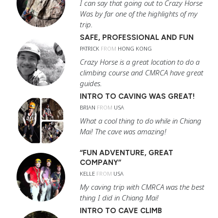
I can say that going out to Crazy Horse
Was by far one of the highlights of my
trip.
SAFE, PROFESSIONAL AND FUN
PATRICK
FROM
HONG KONG
Crazy Horse is a great location to do a
climbing course and CMRCA have great
guides.
INTRO TO CAVING WAS GREAT!
BRIAN
FROM
USA
What a cool thing to do while in Chiang
Mai! The cave was amazing!
“FUN ADVENTURE, GREAT
COMPANY”
KELLE
FROM
USA
My caving trip with CMRCA was the best
thing I did in Chiang Mai!
INTRO TO CAVE CLIMB