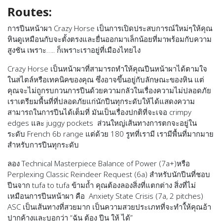
Routes:
การปีนหน้าผา Crazy Horse เป็นการเปิดประสบการณ์ใหม่ๆให้คุณ
หินดูเหมือนกับจะตั้งตรงและยื่นออกมาเล็กน้อยที่มาพร้อมกับความ
สูงชัน เพราะ….. ก็เพราะเราอยู่ที่เมืองไทยไง
Crazy Horse เป็นหน้าผาที่สามารถทำให้คุณปีนหน้าผาได้ตามใจ
ในสไตล์หรือเทคนิคของคุณ ซึ่งอาจขึ้นอยู่กับลักษณะของหิน แต่
คุณจะไม่ถูกรบกวนการปีนด้วยความกลัวในเรื่องความไม่ปลอดภัย
เราเตรียมพื้นที่ที่ปลอดภัยแก่นักปีนทุกระดับให้ได้แสดงความ
สามารถในการปีนได้เต็มที่ มันเป็นเรื่องปกติที่จะเจอ crimpy
edges และ juggy pockets ส่วนใหญ่เส้นทางการตกจะอยู่ใน
ระดับ French 6b range แต่ด้วย 180 รูทที่เรามี เรามีพื้นที่มากมาย
สำหรับการปีนทุกระดับ
ลอง Technical Masterpiece Balance of Power (7a+)หรือ
Perplexing Classic Reindeer Request (6a) สำหรับนักปีนที่ชอบ
ปีนจาก tufa to tufa ข้ามถ้ำ คุณต้องลองสิ่งที่แตกต่าง สิ่งที่ไม่
เหมือนการปีนหน้าผา คือ Anxiety State Crisis (7a, 2 pitches)
ASC เป็นเส้นทางที่สวยมาก เป็นความสวยประเภทที่จะทำใ้ห้คุณอ้า
ปากค้างและบอกว่า “ฉัน ต้อง ปีน ให้ ได้”