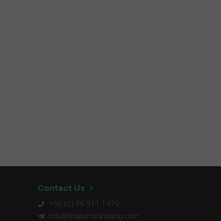
Contact Us
+66 (0) 86 911 1470
info@thailandclimbing.com