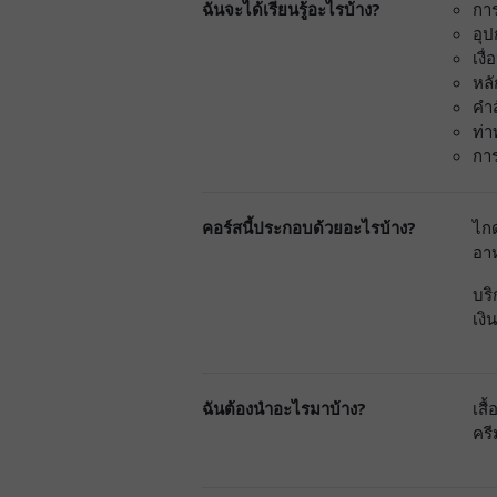
ฉันจะได้เรียนรู้อะไรบ้าง?
กา
อุ
เงื
หลั
คำส
ท่า
กา
คอร์สนี้ประกอบด้วยอะไรบ้าง?
ไกด
อา
บริ
เงิ
ฉันต้องนำอะไรมาบ้าง?
เสื
ครี