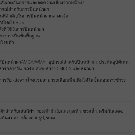
รสังเกตอันตรายและลดความเสี่ยงจากหน้าผา
ปกรณ์สำหรับการปีนหน้าผา
่อนที่สำคัญในการปีนหน้าผากลางแจ้ง
กบีเลย์ PBUS
ั่งที่ใช้ในการปีนหน้าผา
ทางการปีนขั้นพื้นฐาน
รโรยตัว
์ปีนหน้าผาAMGA/WMA , อุปกรณ์สำหรับปีนหน้าผา, ประกันอุบัติเหตุ,
หารกลางวัน, รถรับ-ส่งระหว่าง CMRCA และหน้าผา
การรับ -ส่งจากโรงแรมสามารถเลือกเพิ่มเติมได้ในขั้นตอนการชำระ
น
้อผ้าสำหรับเล่นกีฬา, รองเท้าผ้าใบและถุงเท้า, ขวดน้ำ, ครีมกันแดด,
มกันแมลง, กล้องถ่ายรูป, ขนม