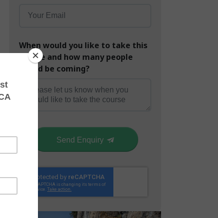
When would you like to take this
course and how many people
would be coming?
Send Enquiry