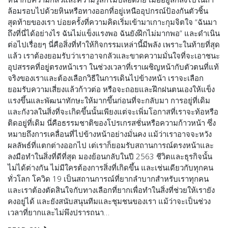
ล้อมรอบไปด้วยหินหรือทางออกที่อยู่เหนืออุปกรณ์ป้องกันตัวชิ้น
สุดท้ายของเรา บ่อยครั้งที่ความคิดเริ่มเข้ามาเกาะกุมจิตใจ “ฉันมา
ถึงที่นี่ได้อย่างไร ฉันไม่แข็งแรงพอ ฉันยังฝึกไม่มากพอ” และดำเนิน
ต่อไปเรื่อยๆ นี่คือสิ่งที่ทำให้กิจกรรมเหล่านี้มีพลัง เพราะในท้ายที่สุด
แล้ว เราต้องยอมรับว่าเราอาจกลัวและขาดความมั่นใจที่จะเอาชนะ
อุปสรรคที่อยู่ตรงหน้าเรา ในช่วงเวลาที่เราเผชิญหน้ากับตัวตนที่แท้
จริงของเราและต้องเลือกวิธีในการเดินไปข้างหน้า เราจะเลือก
ยอมรับความเสี่ยงแล้วก้าวต่อ หรือจะถอยและฝึกฝนตนเองให้แข็ง
แรงขึ้นและพัฒนาทักษะให้มากขึ้นก่อนที่จะกลับมา การอยู่ที่เดิม
และกังวลในสิ่งที่จะเกิดขึ้นนั้นเพียงแต่จะเพิ่มโอกาสที่เราจะท้อหรือ
ติดอยู่ที่เดิม นี่คือธรรมชาติของโปรเกรสชั่นหรือความก้าวหน้า ซึ่ง
หมายถึงการเคลื่อนที่ไปข้างหน้าอย่างมั่นคง แม้ว่าเราอาจจะหวัง
ผลลัพธ์ที่แตกต่างออกไป เต่เราก็ยอมรับสถานการณ์ตรงหน้าและ
ลงมือทำในสิ่งที่ดีที่สุด มองย้อนกลับในปี 2563 ชีวิตและธุรกิจนั้น
ไม่ได้ต่างกัน ไม่มีใครต้องการสิ่งที่เกิดขึ้น และเช่นเดียวกับทุกคน
ทั่วโลก โควิด 19 เป็นสถานการณ์ที่ยากลำบากสำหรับเราทุกคน
และเราต้องตัดสินใจกับทางเลือกที่ยากเพื่อทำในสิ่งที่ช่วยให้เรายัง
คงอยู่ได้ และยังสนับสนุนทีมและชุมชนของเรา แม้ว่าจะเป็นช่วง
เวลาที่ยากและไม่พึงปรารถนา…