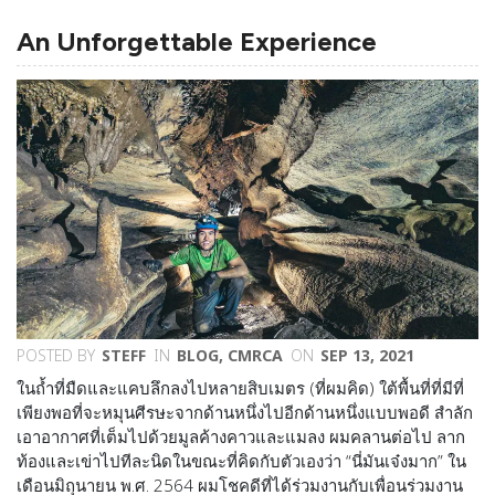
An Unforgettable Experience
POSTED BY
STEFF
IN
BLOG
,
CMRCA
ON
SEP 13, 2021
ในถ้ำที่มืดและแคบลึกลงไปหลายสิบเมตร (ที่ผมคิด) ใต้พื้นที่ที่มีที่
เพียงพอที่จะหมุนศีรษะจากด้านหนึ่งไปอีกด้านหนึ่งแบบพอดี สำลัก
เอาอากาศที่เต็มไปด้วยมูลค้างคาวและแมลง ผมคลานต่อไป ลาก
ท้องและเข่าไปทีละนิดในขณะที่คิดกับตัวเองว่า “นี่มันเจ๋งมาก” ใน
เดือนมิถุนายน พ.ศ. 2564 ผมโชคดีที่ได้ร่วมงานกับเพื่อนร่วมงาน