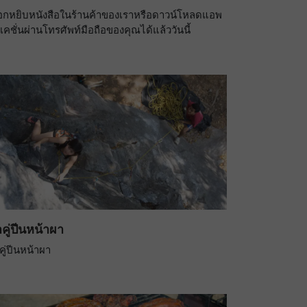
ือกหยิบหนังสือในร้านค้าของเราหรือดาวน์โหลดแอพ
ิเคชั่นผ่านโทรศัพท์มือถือของคุณได้แล้ววันนี้
คู่ปีนหน้าผา
คู่ปีนหน้าผา