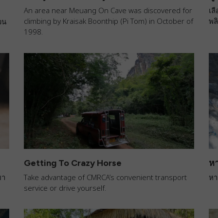
An area near Meuang On Cave was discovered for
เล
climbing by Kraisak Boonthip (Pi Tom) in October of
พล
วน
1998.
Getting To Crazy Horse
หา
มา
Take advantage of CMRCA’s convenient transport
หา
service or drive yourself.