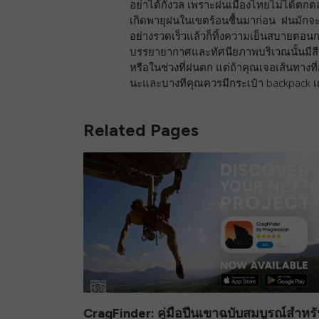
อย่าได้กังวล เพราะฝนเมืองไทยไม่ได้ตก
เกิดพายุฝนในเขตร้อนชื้นมาก่อน ฝนมักจะ
อย่างรวดเร็วแล้วก็ทิ้งความเย็นสบายตอ
บรรยายากาศและทัศนียภาพบริเวณนั้นมีส
หรือในช่วงที่ฝนตก แต่ถ้าคุณเจอเส้นทางที่ส
นะและบางทีคุณควรมีกระเป๋า backpack เตร
Related Pages
CragFinder: คู่มือปีนเขาฉบับสมบูรณ์สำหรั