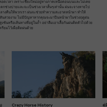
ตลอดเวลา เพราะเชียงใหม่อยู่ทางภาคเหนือตอนบนและไม่เคย
ตกช่วงบ่ายและจะเป็นช่วงเวลาสั้นๆเท่านั้น ฝนจะจางหายไป
นกลางคืนให้พวกเรา ฝนจะช่วยทำความสะอาดหน้าผา ทำให้
ีสันสวยงาม ไม่มีปัญหาหากคุณจะมาปีนหน้าผาในช่วงฤดูฝน
ูงชันหรือเส้นทางที่อยู่ในถ้ำ อย่าลืมเอาเสื้อกันฝนติดตัวไปด้วย
ียมไว้เผื่อติดฝนด้วย
บ
Crazy Horse History
คู