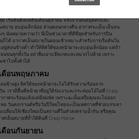
ง เดือนกุมภาพันธ์
ที่สุด เริ่มต้นตั้งแต่ต้นเดือนตุลาคม หลังจากฝนหยุดตกและ
็นสบาย อบอุ่นเล็กน้อย ส่วนตอนกลางคืน อากาศจะเย็น เย็นจน
นั่นหมายความว่า นี่เป็นช่วงเวลาที่ดีที่สุดสำหรับการปีน
หนก็ได้ อากาศเย็นสบายในตอนเช้าเหมาะสำหรับการเริ่มต้นใน
ู่ค่อนข้างต่ำ ทำให้ทิศใต้ของหน้าผาจะอบอุ่นเล็กน้อย แต่ถ้า
เย็นจนขนลุกทั้งวัน อย่าลืมเอาแจ๊คเกตและหมวกไปด้วย เพราะ
ชาไปทั้งตัวได้
ึง เดือนพฤษภาคม
ู่ค่อนข้างสูง ทิศใต้ของหน้าผาจะไม่ได้รับความร้อนจาก
 เรามีพื้นที่หน้าผาที่อยู่ใต้ร่มเงาและกระท่อมไม้ไผ่ที่ Crazy
น อากาศจะร้อนแห้งแต่มีลมพัด เพราะฉะนั้นเหงื่อคุณจะไม่ออก
งไทย วันสงกรานต์หรือวันปีใหม่ไทยจะเป็นเทศกาลที่ช่วยบรรเทา
ลี่ยนให้เชียงใหม่เป็นสถานที่ในทำสงครามน้ำกัน หรือคุณ
ย็นสบายที่ถ้ำใต้ดินที่ Crazy Horse
 เดือนกันยายน