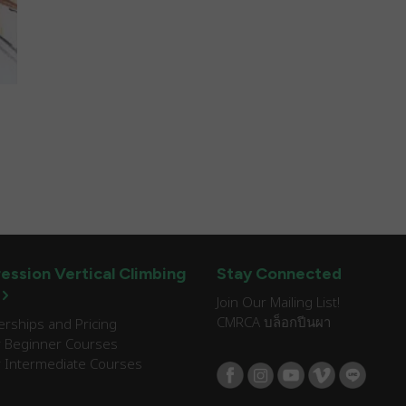
ession Vertical Climbing
Stay Connected
Join Our Mailing List!
CMRCA บล็อกปีนผา
ships and Pricing
 Beginner Courses
 Intermediate Courses