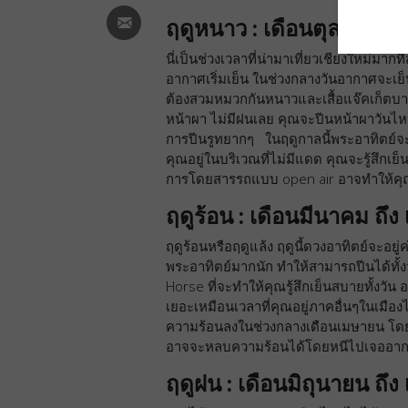
ฤดูหนาว : เดือนตุลาคม ถึ
นี่เป็นช่วงเวลาที่น่ามาเที่ยวเชียงใหม่มาก
อากาศเริ่มเย็น ในช่วงกลางวันอากาศจะเย
ต้องสวมหมวกกันหนาวและเสื้อแจ๊คเก็ตบางๆ 
หน้าผา ไม่มีฝนเลย คุณจะปีนหน้าผาวันไ
การปีนรูทยากๆ ในฤดูกาลนี้พระอาทิตย์จะอย
คุณอยู่ในบริเวณที่ไม่มีแดด คุณจะรู้สึก
การโดยสารรถแบบ open air อาจทำให้คุณ
ฤดูร้อน : เดือนมีนาคม ถ
ฤดูร้อนหรือฤดูแล้ง ฤดูนี้ดวงอาทิตย์จะอย
พระอาทิตย์มากนัก ทำให้สามารถปีนได้ทั้งวัน
Horse ที่จะทำให้คุณรู้สึกเย็นสบายทั้งวั
เยอะเหมือนเวลาที่คุณอยู่ภาคอื่นๆในเมือ
ความร้อนลงในช่วงกลางเดือนเมษายน โดยเป
อาจจะหลบความร้อนได้โดยหนีไปเจออากาศเ
ฤดูฝน : เดือนมิถุนายน ถึง