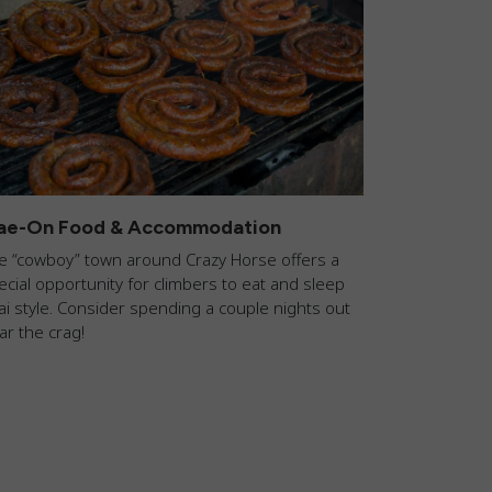
ae-On Food & Accommodation
e “cowboy” town around Crazy Horse offers a
ecial opportunity for climbers to eat and sleep
ai style. Consider spending a couple nights out
ar the crag!