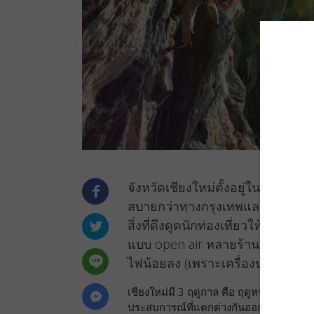
จังหวัดเชียงใหม่ตั้งอยู่ในบริเวณเ
สบายกว่าทางกรุงเทพและทางใต้ขอ
สิ่งที่ดึงดูดนักท่องเที่ยวให้มาที่น
แบบ open air หลายร้าน , มีโอกา
ไฟน้อยลง (เพราะเครื่องปรับอากาศไ่
เชียงใหม่มี 3 ฤดูกาล คือ ฤดูหนาว ฤดูฝน
ประสบการณ์ที่แตกต่างกันออกไป