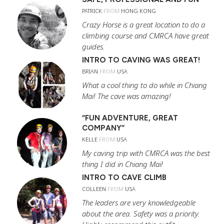
PATRICK
FROM
HONG KONG
Crazy Horse is a great location to do a
climbing course and CMRCA have great
guides.
INTRO TO CAVING WAS GREAT!
BRIAN
FROM
USA
What a cool thing to do while in Chiang
Mai! The cave was amazing!
“FUN ADVENTURE, GREAT
COMPANY”
KELLE
FROM
USA
My caving trip with CMRCA was the best
thing I did in Chiang Mai!
INTRO TO CAVE CLIMB
COLLEEN
FROM
USA
The leaders are very knowledgeable
about the area. Safety was a priority.