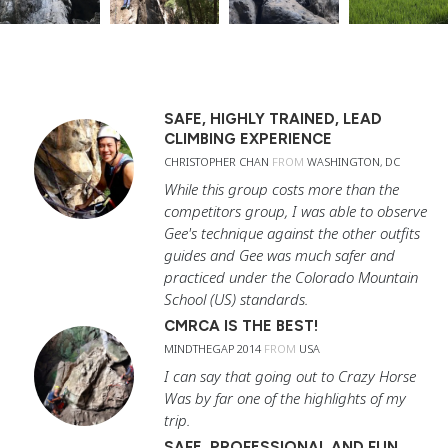
SAFE, HIGHLY TRAINED, LEAD
CLIMBING EXPERIENCE
CHRISTOPHER CHAN
FROM
WASHINGTON, DC
While this group costs more than the
competitors group, I was able to observe
Gee's technique against the other outfits
guides and Gee was much safer and
practiced under the Colorado Mountain
School (US) standards.
CMRCA IS THE BEST!
MINDTHEGAP 2014
FROM
USA
I can say that going out to Crazy Horse
Was by far one of the highlights of my
trip.
SAFE, PROFESSIONAL AND FUN