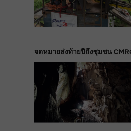
จดหมายส่งท้ายปีถึงชุมชน CM