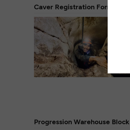
Caver Registration Form
Progression Warehouse Bloc