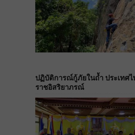
ปฏิบัติการณ์กู้ภัยในถ้ำ ประเทศ
ราชอิสริยาภรณ์