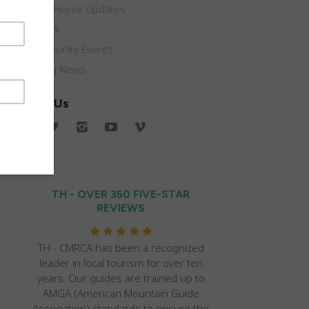
Crazy Horse Updates
CMRCA
Community Events
Caving News
Follow Us
TH - OVER 350 FIVE-STAR
REVIEWS
TH - CMRCA has been a recognized
leader in local tourism for over ten
years. Our guides are trained up to
AMGA (American Mountain Guide
Association) standards to ensure the