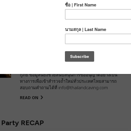
POSTED BY
TECH
IN
BLOG
,
CAVING NEWS
ON
APR 25, 2021
เนื่องด้วยคณะกรรมการนโยบายบริหารจัดการถ้ำแห่งชาติ
ต้องการให้มีการสร้าฐานข้อมูลสำหรับนักสำรวจถ้ำและนัก
กู้ภัยถ้ำในประเทศไทย ข้อมูลที่ท่านกรอกในแบบฟอร์มนี้จะ
ถูกแบ่งปันให้กับกรมทรัพยากรธรณี กรมป้องกันและ
บรรเทาสาธารณภัย และหน่วยกงานราชการที่เกี่ยวข้องเพื่อ
ให้สามารถติดต่อได้อย่างรวดเร็วเมื่อต้องการในขณะการ
กู้ภัย ข้อมูลนี้ยังช่วยสนับสนุนการขออนุญาติอย่างเป็น
ทางการเพื่อเข้าสำรวจถ้ำใหม่ทั่วประเทศไทยสามารถ
สอบถามคำถามได้ที่ info@thailandcaving.com
READ ON
k Party RECAP